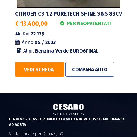
CITROEN C3 1.2 PURETECH SHINE S&S 83CV
€ 13.400,00
PER NEOPATENTATI
Km
22.179
Anno
05 / 2023
Alim.
Benzina Verde
EURO6FINAL
VEDI SCHEDA
COMPARA AUTO
IL PIÙ VASTO ASSORTIMENTO DI AUTO NUOVE E USATE MULTIMARCA
AD AOSTA
Via Nazionale per Donnas, 69