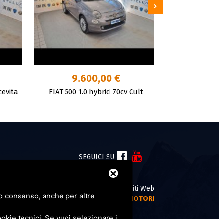
9.600,00 €
6.
cevita
FIAT 500 1.0 hybrid 70cv Cult
FIAT 500 1.3
I
SEGUICI SU
NE IVASS
Realizzazione Siti Web
tuo consenso, anche per altre
OLICY
by
TOPSUIMOTORI
LICY
okie tecnici. Se vuoi selezionare i