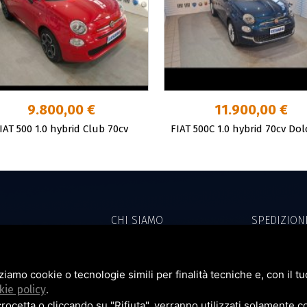
9.800,00 €
11.900,00 €
IAT 500 1.0 hybrid Club 70cv
FIAT 500C 1.0 hybrid 70cv Dol
CHI SIAMO
SPEDIZION
MULTIMARCA AD
NEWS
CONVENZIO
zziamo cookie o tecnologie simili per finalità tecniche e, con il 
PAGAMENTI
PRIVACY P
kie policy
.
DIRITTO DI RECESSO
COOKIE PO
cetta o cliccando su "Rifiuta", verranno utilizzati solamente co