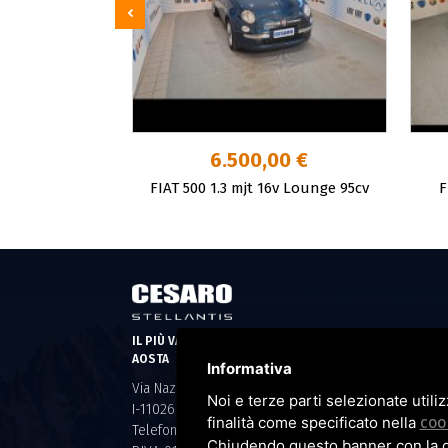
00 €
6.500,00 €
id 70cv Cult
FIAT 500 1.3 mjt 16v Lounge 95cv
F
IL PIÙ VASTO ASSORTIMENTO DI AUTO NUOVE E USATE 
AOSTA
Informativa
Via Nazionale per Donnas, 69
Noi e terze parti selezionate utili
I-11026 - Pont Saint Martin - AO
finalità come specificato nella
coo
Telefono +39 0125 807969 - FAX +39 0125 805481
Chiudendo questo banner con la cro