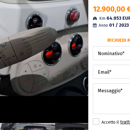
12.900,00 
64.953
EU
Km
01 / 2023
Anno
RICHIEDI 
Nominativo*
Email*
Messaggio*
trat
Accetto il