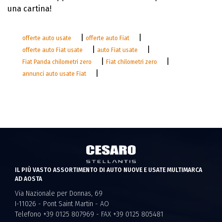
una cartina!
|
|
offerte auto usate
offerte auto Fiat
|
|
offerte auto Fiat usate
auto Fiat usate
|
|
Fiat Panda chilometri zero
Fiat chilometri zero
|
annunci auto usate Fiat
IL PIÙ VASTO ASSORTIMENTO DI AUTO NUOVE E USATE MULTIMARCA
AD AOSTA
Via Nazionale per Donnas, 69
I-11026 - Pont Saint Martin - AO
Telefono +39 0125 807969 - FAX +39 0125 805481