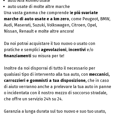
auto Alfa Romeo usate
auto usate di molte altre marche
Una vasta gamma che comprende l
e più svariate
marche di auto usate e a km zero
, come Peugeot, BMW,
Audi, Maserati, Suzuki, Volkswagen, Citroen, Opel,
Nissan, Renault e molte altre ancora!
Da noi potrai acquistare il tuo nuovo o usato con
pratiche e semplici
agevolazioni
,
incentivi
e/o
finanziamenti
su misura per te!
Inoltre da noi disporrai di tutto il necessario per
qualsiasi tipo di intervento alla tua auto, con
meccanici,
carrozzieri e gommisti a tua disposizione,
che in caso
di aiuto verranno anche a prelevare la tua auto in panne
o incidentata con il nostro mezzo di soccorso stradale,
che offre un servizio 24h su 24.
Garanzia a lunga durata sul tuo nuovo e suo tuo usato,