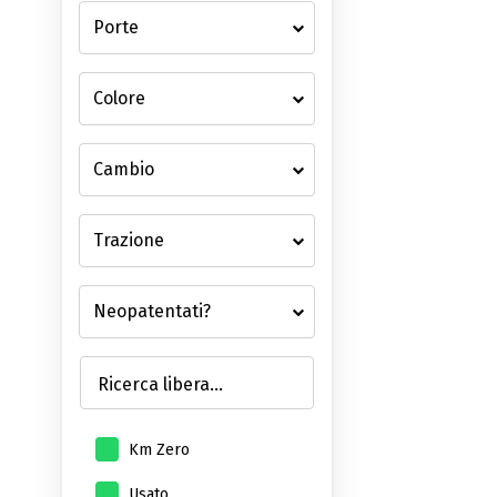
Ricerca libera...
Km Zero
Usato