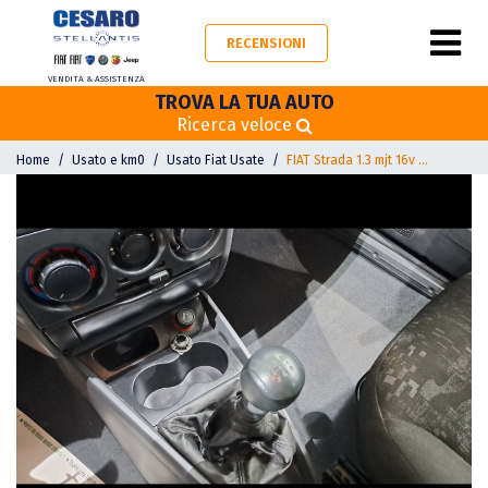
RECENSIONI
VENDITA & ASSISTENZA
TROVA LA TUA AUTO
Ricerca veloce
Home
Usato e km0
Usato Fiat Usate
FIAT Strada 1.3 mjt 16v 85cv cab.lunga